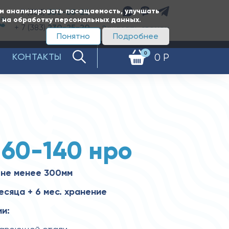
ам анализировать посещаемость, улучшать
+ 7 (383)
350-65-20
е на обработку персональных данных.
+ 7 (383)
230-25-20
Заказать звонок
Понятно
Подробнее
0
КОНТАКТЫ
0 Р
160-140 нро
 не менее 300мм
есяца + 6 мес. хранение
и: