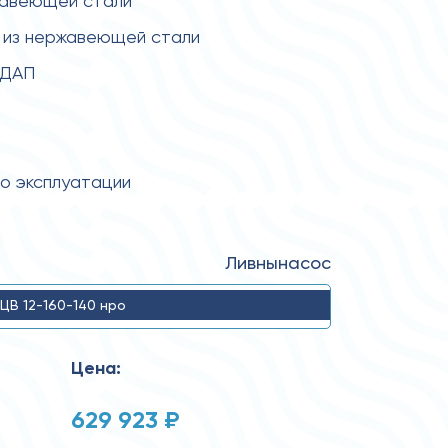
жавеющей стали
 из нержавеющей стали
 ДАП
по эксплуатации
Ливнынасос
ЦВ 12-160-140 нро
Цена:
629 923 ₽