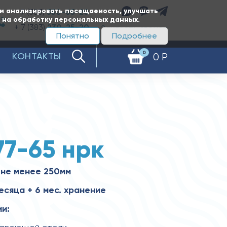
ам анализировать посещаемость, улучшать
+ 7 (383)
350-65-20
е на обработку персональных данных.
+ 7 (383)
230-25-20
Заказать звонок
Понятно
Подробнее
0
КОНТАКТЫ
0 Р
77-65 нрк
 не менее 250мм
есяца + 6 мес. хранение
и: