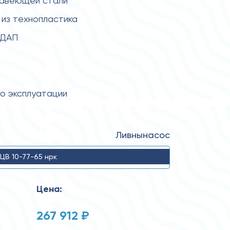
жавеющей стали
из технопластика
 ДАП
по эксплуатации
Ливнынасос
ЦВ 10-77-65 нрк
Цена:
267 912 ₽