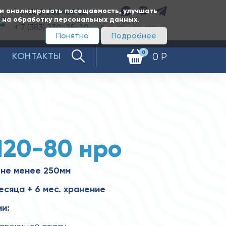
ам анализировать посещаемость, улучшать
+ 7 (383)
350-65-20
е на обработку персональных данных.
+ 7 (383)
230-25-20
Заказать звонок
Понятно
Подробнее
0
КОНТАКТЫ
0 Р
120-80 нро
 не менее 250мм
есяца + 6 мес. хранение
и: