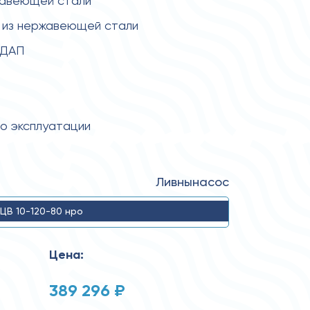
жавеющей стали
 из нержавеющей стали
 ДАП
по эксплуатации
Ливнынасос
ЦВ 10-120-80 нро
Цена:
389 296 ₽