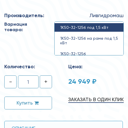
Производитель:
Ливгидромаш
Вариация
1К50-32-125б под 1,5 кВт
товара:
1К50-32-125б на раме под 1,5
кВт
1К50-32-125б
Количество:
Цена:
24 949 ₽
-
+
ЗАКАЗАТЬ В ОДИН КЛИК
Купить