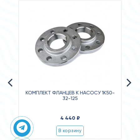
КОМПЛЕКТ ФЛАНЦЕВ К НАСОСУ 1К50-
32-125
Давле
4 440 ₽
Клас
Степ
В корзину