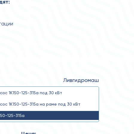
дят:
тации
Ливгидромаш
сос 1К150-125-315а под 30 кВт
сос 1К150-125-315а на раме под 30 кВт
150-125-315а
Цена: