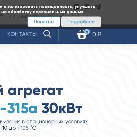
ам анализировать посещаемость, улучшать
+ 7 (383)
350-65-20
е на обработку персональных данных.
+ 7 (383)
230-25-20
Заказать звонок
Понятно
Подробнее
0
КОНТАКТЫ
0 Р
 агрегат
5-315а
30кВт
чивания в стационарных условиях
10 до +105 °С