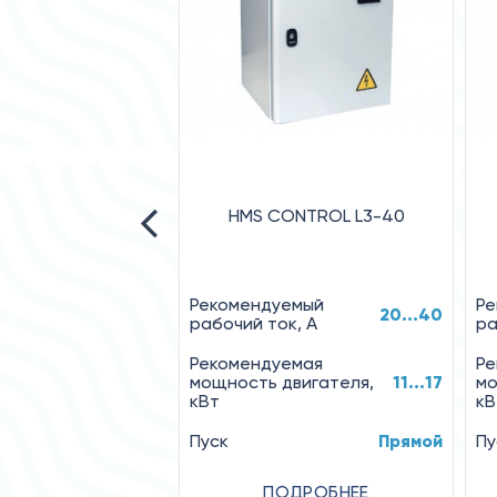
HMS CONTROL L3-40
Рекомендуемый
Ре
20...40
рабочий ток, А
ра
Рекомендуемая
Ре
мощность двигателя,
11...17
мо
кВт
кВ
Пуск
Прямой
Пу
ПОДРОБНЕЕ