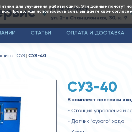
ервис
литики для улучшения работы сайта. Эти данные помогут н
г. Новосибирск,
 вас. Продолжая использовать сайт, вы даете свое согласи
ул. 2-я Станционная, 30, к. 9
ПАНИИ
СТАТЬИ
ОПЛАТА И ДОСТАВКА
защиты
СУЗ
СУЗ-40
СУЗ-40
В комплект поставки вхо
- Станция управления и 
- Датчик “сухого” хода
- Ключ