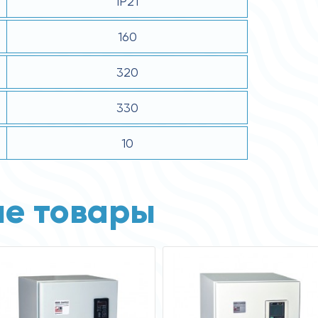
IP21
160
320
330
10
е товары