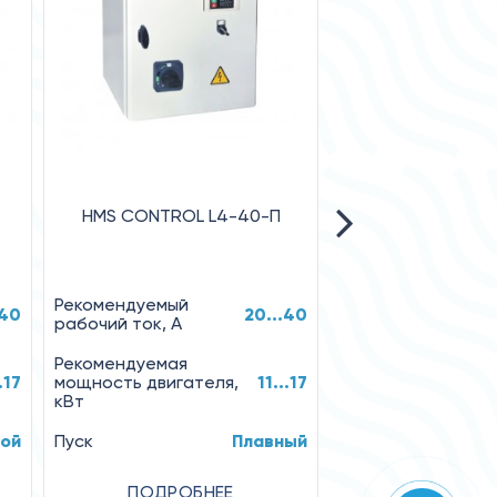
HMS CONTROL L4-40-П
ЛОЦМАН+ L
Рекомендуемый
Рекомендуемый
.40
20...40
рабочий ток, А
рабочий ток, А
Рекомендуемая
Рекомендуемая
.17
мощность двигателя,
11...17
мощность двигате
кВт
кВт
ой
Пуск
Плавный
Пуск
ПОДРОБНЕЕ
ПОДРОБН