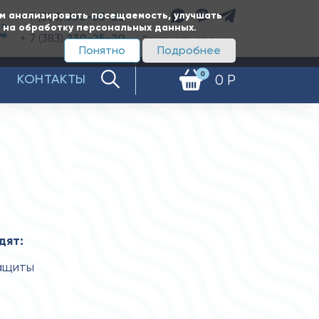
ам анализировать посещаемость, улучшать
+ 7 (383)
350-65-20
е на обработку персональных данных.
+ 7 (383)
230-25-20
Заказать звонок
Понятно
Подробнее
0
КОНТАКТЫ
0 Р
дят:
защиты