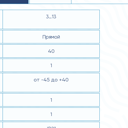
3…13
Прямой
40
1
от -45 до +40
1
1