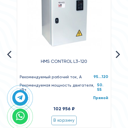
HMS CONTROL L3-120
95...120
Рекомендуемый рабочий ток, А
Реком
50.
Рекомендуемая мощность двигателя,
Реко
55
кВт
кВт
Прямой
Пуск
Пуск
102 956 ₽
В корзину