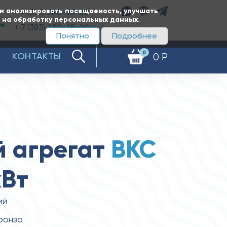
ам анализировать посещаемость, улучшать
+ 7 (383)
350-65-20
е на обработку персональных данных.
+ 7 (383)
230-25-20
Заказать звонок
Понятно
Подробнее
0
КОНТАКТЫ
0 Р
 агрегат
ВКС
кВт
ий
ронза