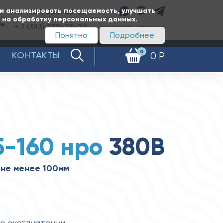
ам анализировать посещаемость, улучшать
+ 7 (383)
350-65-20
е на обработку персональных данных.
+ 7 (383)
230-25-20
Заказать звонок
Понятно
Подробнее
0
КОНТАКТЫ
0 Р
5-160 нро
380В
не менее 100мм
по эксплуатации