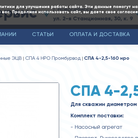
ервис
литики для улучшения работы сайта. Эти данные помогут н
г. Новосибирск,
 вас. Продолжая использовать сайт, вы даете свое согласи
ул. 2-я Станционная, 30, к. 9
ПАНИИ
СТАТЬИ
ОПЛАТА И ДОСТАВКА
нные ЭЦВ
СПА 4 НРО Промбурвод
СПА 4-2,5-160 нро
СПА 4-2,
Для скважин диаметром 
Комплект поставки:
- Насосный агрегат
- Паспорт, Руководство 