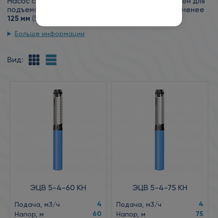
Насос скважинный погружной ЭЦВ 5 предназначен для
подъема чистой воды из скважин диаметром не менее
125 мм
(5 дюймов).
Больше информации
Вид:
ЭЦВ 5-4-60 КН
ЭЦВ 5-4-75 КН
4
4
Подача, м3/ч
Подача, м3/ч
60
75
Напор, м
Напор, м