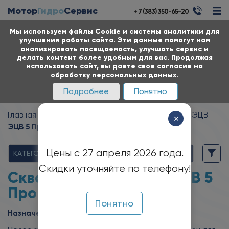
Мотор
Гидро
Сервис
+ 7 (383) 350-65-20
Мы используем файлы Cookie и системы аналитики для
улучшения работы сайта. Эти данные помогут нам
анализировать посещаемость, улучшать сервис и
делать контент более удобным для вас. Продолжая
использовать сайт, вы даете свое согласие на
обработку персональных данных.
Подробнее
Понятно
Главная
Каталог
Насосы
Насосы скважинные ЭЦВ
✕
ЭЦВ 5 Промбурвод
Цены с 27 апреля 2026 года.
КАТЕГОРИИ
Скидки уточняйте по телефону!
Скважинные насосы
ЭЦВ 5
Промбурвод
Понятно
Назначение: