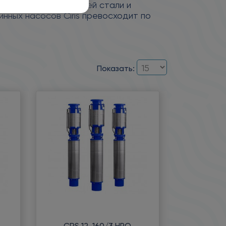
орпус из нержавеющей стали и
нных насосов Ciris превосходит по
Показать:
CRS 12-160/3 НРО