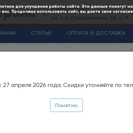
ервис
литики для улучшения работы сайта. Эти данные помогут н
г. Новосибирск,
 вас. Продолжая использовать сайт, вы даете свое согласи
ул. 2-я Станционная, 30, к. 9
ПАНИИ
СТАТЬИ
ОПЛАТА И ДОСТАВКА
нные ЭЦВ
CRS 12 НРО Ливнынасос
кважинные насос
 27 апреля 2026 года. Скидки уточняйте по те
ивнынасос
Понятно
ачение:
сы CRS 12 НРО предназначены для подъема чистой 
ной трубы не менее 300 мм (12 дюймов). Отличител