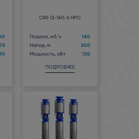
CRS 12-160/6 НРО
60
160
Подача, м3/ч
75
200
Напор, м
10
130
Мощность, кВт
ПОДРОБНЕЕ