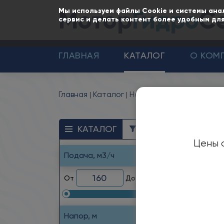
Мотор
Гидро
С
Мы используем файлы Cookie и системы ана
сервис и делать контент более удобным для
ГЛАВНАЯ
КАТАЛОГ
О КОМ
Главная
Каталог
Насосы
Насосы скважи
С
КАТАЛОГ
ФИЛЬТР
Цены с
Л
Подача, м3/ч
От
До
Назн
Насо
Напор, м
обсад