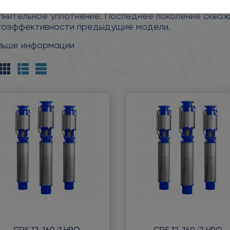
трукции герметичного электродвигателя типа ДАП, к
лнительное уплотнение. Последнее поколение скважи
гоэффективности предыдущие модели.
льше информации
CRS 12-160/1 НРО
CRS 12-160/2 НРО