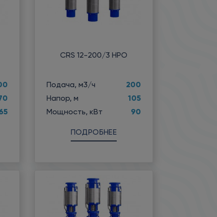
CRS 12-200/3 НРО
00
200
Подача, м3/ч
70
105
Напор, м
65
90
Мощность, кВт
ПОДРОБНЕЕ