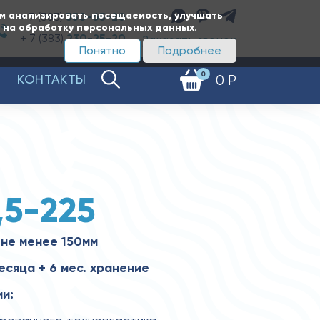
ам анализировать посещаемость, улучшать
+ 7 (383)
350-65-20
е на обработку персональных данных.
+ 7 (383)
230-25-20
Заказать звонок
Понятно
Подробнее
0
КОНТАКТЫ
0 Р
,5-225
не менее 150мм
есяца + 6 мес. хранение
и: