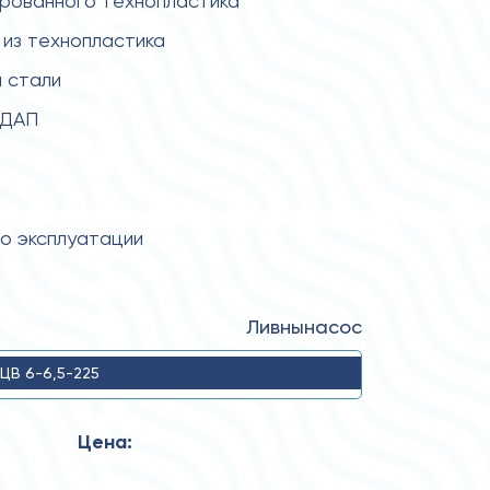
ированного технопластика
из технопластика
 стали
 ДАП
по эксплуатации
Ливнынасос
ЦВ 6-6,5-225
Цена: