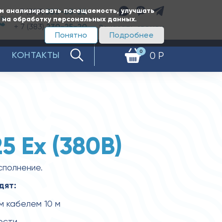
ам анализировать посещаемость, улучшать
+ 7 (383)
350-65-20
е на обработку персональных данных.
+ 7 (383)
230-25-20
Заказать звонок
Понятно
Подробнее
0
КОНТАКТЫ
0 Р
5 Ех (380В)
сполнение.
дят:
м кабелем 10 м
ости