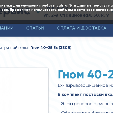
ервис
литики для улучшения работы сайта. Эти данные помогут н
г. Новосибирск,
 вас. Продолжая использовать сайт, вы даете свое согласи
ул. 2-я Станционная, 30, к. 9
ПАНИИ
СТАТЬИ
ОПЛАТА И ДОСТАВКА
я грязной воды
Гном 40-25 Ех (380В)
Гном 40-2
Ex- взрывозащищенное и
В комплект поставки вхо
- Электронасос с силовы
- Обоснование безопасн