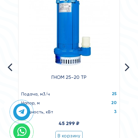
ГНОМ 25-20 ТР
25
Подача, м3/ч
Реком
20
Напор, м
Реко
3
Мощность, кВт
Пуск
45 299 ₽
В корзину