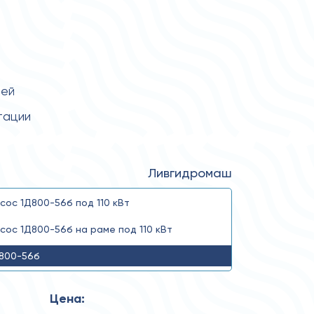
тей
тации
Ливгидромаш
сос 1Д800-56б под 110 кВт
сос 1Д800-56б на раме под 110 кВт
800-56б
Цена: