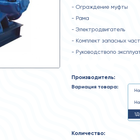
- Ограждение муфты
- Рама
- Электродвигатель
- Комплект запасных час
- Руководствопо эксплуа
Производитель:
Вариация товара:
На
На
1Д
Количество: