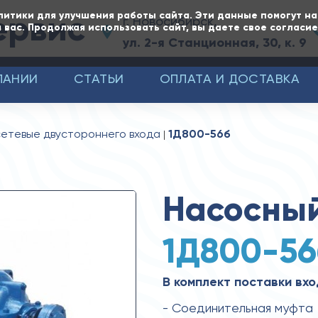
ервис
литики для улучшения работы сайта. Эти данные помогут н
г. Новосибирск,
 вас. Продолжая использовать сайт, вы даете свое согласи
ул. 2-я Станционная, 30, к. 9
ПАНИИ
СТАТЬИ
ОПЛАТА И ДОСТАВКА
сетевые двустороннего входа
1Д800-56б
Насосный
1Д800-56
В комплект поставки вхо
- Соединительная муфта