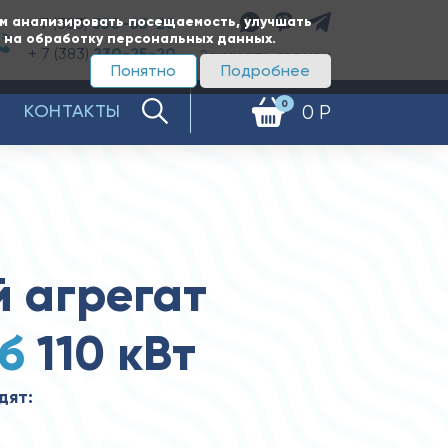
ам анализировать посещаемость, улучшать
+ 7 (383)
350-65-20
е на обработку персональных данных.
+ 7 (383)
230-25-20
Заказать звонок
Понятно
Подробнее
0
КОНТАКТЫ
0 Р
 агрегат
б
110 кВт
дят: