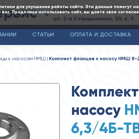
ервис
литики для улучшения работы сайта. Эти данные помогут н
г. Новосибирск,
 вас. Продолжая использовать сайт, вы даете свое согласи
ул. 2-я Станционная, 30, к. 9
ПАНИИ
СТАТЬИ
ОПЛАТА И ДОСТАВКА
нцы к насосам НМШ
Комплект фланцев к насосу НМШ 8-
Комплект
насосу
Н
6,3/4Б-Т