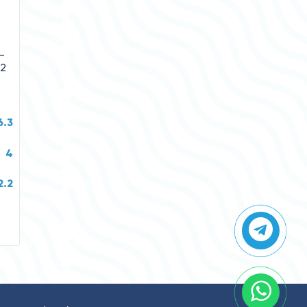
-
,2
6.3
4
2.2