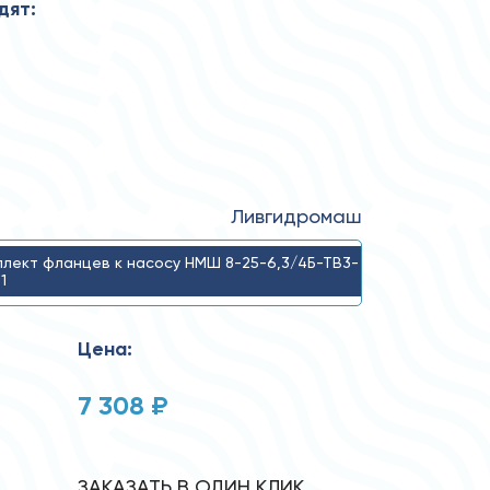
дят:
Ливгидромаш
плект фланцев к насосу НМШ 8-25-6,3/4Б-ТВ3-
1
Цена:
7 308 ₽
ЗАКАЗАТЬ В ОДИН КЛИК