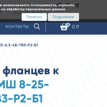
ам анализировать посещаемость, улучшать
+ 7 (383)
350-65-20
е на обработку персональных данных.
+ 7 (383)
230-25-20
Заказать звонок
Понятно
Подробнее
0
КОНТАКТЫ
0 Р
25-6,3/4Б-ТВ3-Р2-Б1
 фланцев к
МШ 8-25-
В3-Р2-Б1