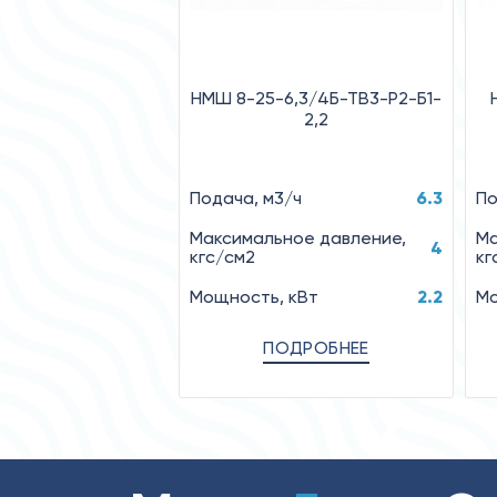
НМШ 8-25-6,3/4Б-ТВ3-Р2-Б1-
2,2
Подача, м3/ч
6.3
По
Максимальное давление,
Ма
4
кгс/см2
кг
Мощность, кВт
2.2
Мо
ПОДРОБНЕЕ