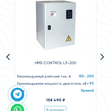
HMS CONTROL L3-200
155...200
Рекомендуемый рабочий ток, А
Реком
90
Рекомендуемая мощность двигателя, кВт
Реко
Прямой
Пуск
Пуск
158 490 ₽
В корзину