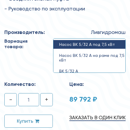
- Руководство по эксплуатации
Производитель:
Ливгидромаш
Вариация
Насос ВК 5/32 А под 7,5 кВт
товара:
Насос ВК 5/32 А на раме под 7,5
кВт
ВК 5/32 А
Количество:
Цена:
89 792 ₽
-
+
ЗАКАЗАТЬ В ОДИН КЛИК
Купить