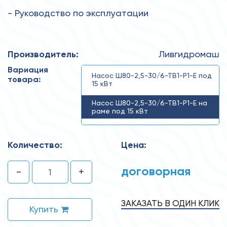
- Руководство по эксплуатации
Производитель:
Ливгидромаш
Вариация
Насос Ш80-2,5-30/6-ТВ1-Р1-Е под
товара:
15 кВт
Насос Ш80-2,5-30/6-ТВ1-Р1-Е на
раме под 15 кВт
Ш80-2,5-30/6-ТВ1-Р1-Е-15
Количество:
Цена:
договорная
-
+
ЗАКАЗАТЬ В ОДИН КЛИК
Купить