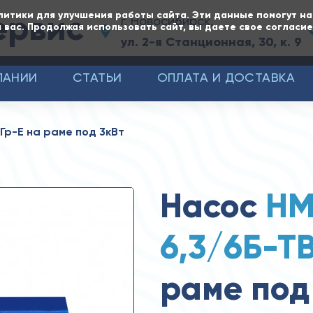
ервис
литики для улучшения работы сайта. Эти данные помогут н
г. Новосибирск,
 вас. Продолжая использовать сайт, вы даете свое согласи
ул. 2-я Станционная, 30, к. 9
ПАНИИ
СТАТЬИ
ОПЛАТА И ДОСТАВКА
Гр-Е на раме под 3кВт
Насос
НМ
6,3/6Б-Т
раме под