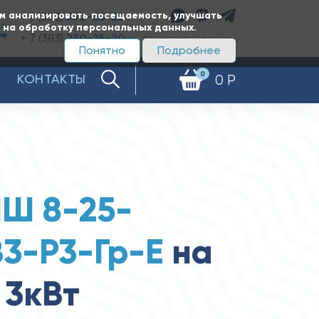
ам анализировать посещаемость, улучшать
+ 7 (383)
350-65-20
е на обработку персональных данных.
+ 7 (383)
230-25-20
Заказать звонок
Понятно
Подробнее
0
КОНТАКТЫ
0 Р
Ш 8-25-
В3-Р3-Гр-Е
на
 3кВт