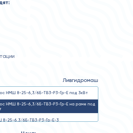
дят:
атации
Ливгидромаш
ос НМШ 8-25-6,3/6Б-ТВ3-Р3-Гр-Е под 3кВт
ос НМШ 8-25-6,3/6Б-ТВ3-Р3-Гр-Е на раме под
т
 8-25-6,3/6Б-ТВ3-Р3-Гр-Е-3