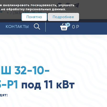
ам анализировать посещаемость, улучшать
+ 7 (383)
350-65-20
е на обработку персональных данных.
+ 7 (383)
230-25-20
Заказать звонок
Понятно
Подробнее
0
КОНТАКТЫ
0 Р
Ш 32-10-
3-Р1
под 11 кВт
дят: