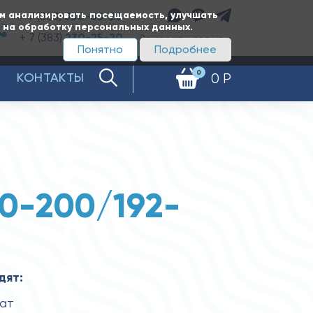
ам анализировать посещаемость, улучшать
+ 7 (383)
350-65-20
е на обработку персональных данных.
+ 7 (383)
230-25-20
Заказать звонок
Понятно
Подробнее
0
КОНТАКТЫ
0 Р
0-200/192-
дят:
гат