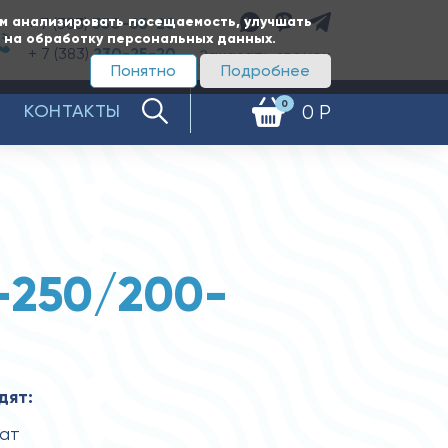
ам анализировать посещаемость, улучшать
+ 7 (383)
350-65-20
е на обработку персональных данных.
+ 7 (383)
230-25-20
Заказать звонок
Понятно
Подробнее
0
КОНТАКТЫ
0 Р
-250/200-
дят:
гат