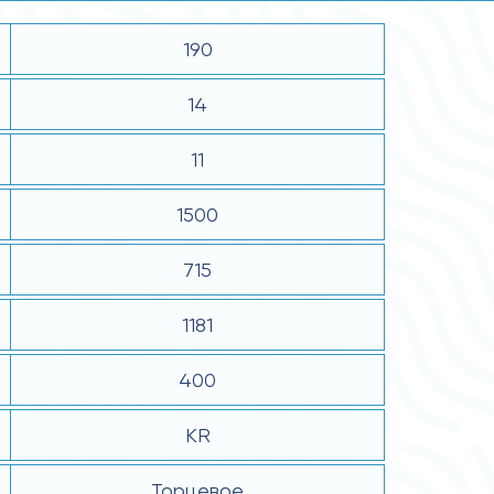
190
14
11
1500
715
1181
400
KR
Торцевое