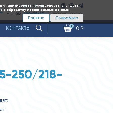
ам анализировать посещаемость, улучшать
+ 7 (383)
350-65-20
е на обработку персональных данных.
+ 7 (383)
230-25-20
Заказать звонок
Понятно
Подробнее
0
КОНТАКТЫ
0 Р
25-250/218-
дят:
гат