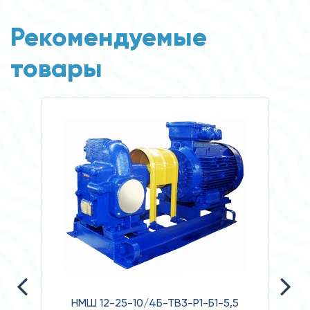
Рекомендуемые
товары
НМШ 12-25-10/4Б-ТВ3-Р1-Б1-5,5
НА