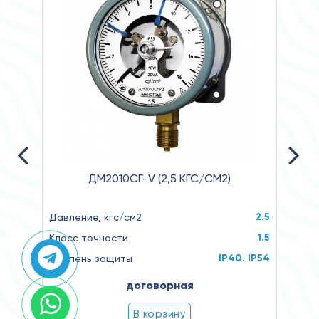
ДМ2010СГ-V (2,5 КГС/СМ2)
2.5
Давление, кгс/см2
Давл
1.5
Класс точности
Клас
IP40. IP54
Степень защиты
Степ
договорная
В корзину