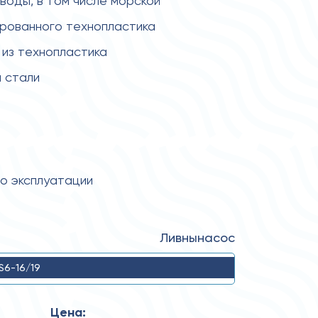
 воды, в том числе морской
ированного технопластика
из технопластика
 стали
по эксплуатации
Ливнынасос
S6-16/19
Цена: