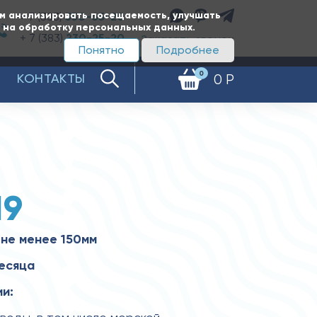
ам анализировать посещаемость, улучшать
+ 7 (383)
350-65-20
е на обработку персональных данных.
+ 7 (383)
230-25-20
Заказать звонок
Понятно
Подробнее
0
КОНТАКТЫ
0 Р
19
не менее 150мм
месяца
и: