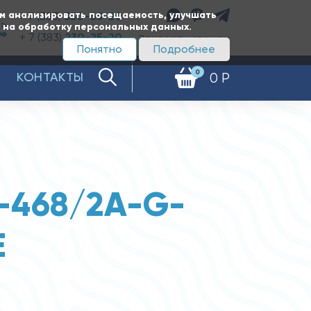
ам анализировать посещаемость, улучшать
+ 7 (383)
350-65-20
е на обработку персональных данных.
+ 7 (383)
230-25-20
Заказать звонок
Понятно
Подробнее
0
КОНТАКТЫ
0 Р
-468/2A-G-
E