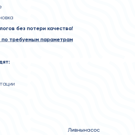
е
новка
огов без потери качества!
 по требуемым параметрам
дят:
атации
Ливнынасос