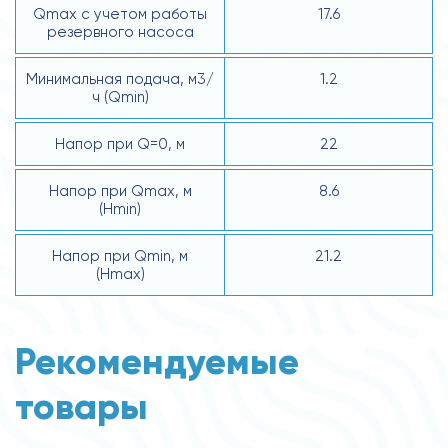
Qmax с учетом работы
17.6
резервного насоса
Минимальная подача, м3/
1.2
ч (Qmin)
Напор при Q=0, м
22
Напор при Qmax, м
8.6
(Hmin)
Напор при Qmin, м
21.2
(Hmax)
Рекомендуемые
товары