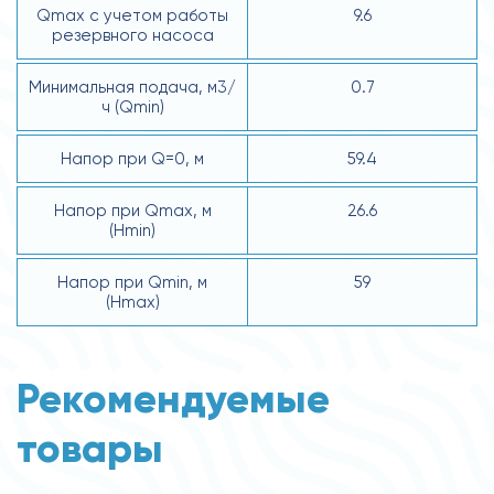
Qmax с учетом работы
9.6
резервного насоса
Минимальная подача, м3/
0.7
ч (Qmin)
Напор при Q=0, м
59.4
Напор при Qmax, м
26.6
(Hmin)
Напор при Qmin, м
59
(Hmax)
Рекомендуемые
товары