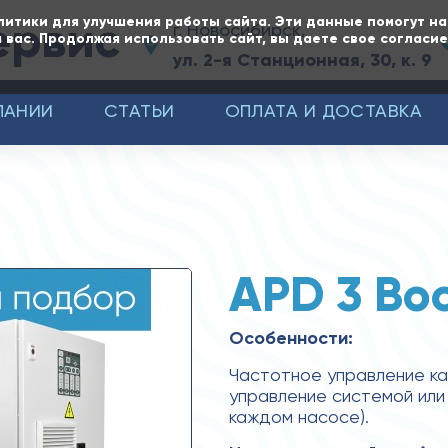
ервис
литики для улучшения работы сайта. Эти данные помогут н
г. Новосибирск,
 вас. Продолжая использовать сайт, вы даете свое согласи
ул. 2-я Станционная, 30, к. 9
ПАНИИ
СТАТЬИ
ОПЛАТА И ДОСТАВКА
APD 3 Boo
Особенности:
Частотное управление к
управление системой или
каждом насосе).