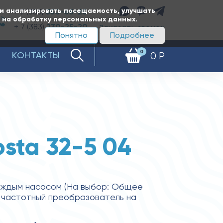
ам анализировать посещаемость, улучшать
+ 7 (383)
350-65-20
е на обработку персональных данных.
+ 7 (383)
230-25-20
Заказать звонок
Понятно
Подробнее
0
КОНТАКТЫ
0 Р
sta 32-5 04
аждым насосом (На выбор: Общее
 частотный преобразователь на