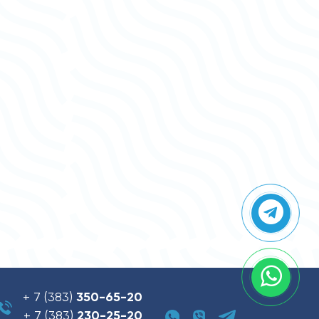
+ 7 (383)
350-65-20
+ 7 (383)
230-25-20