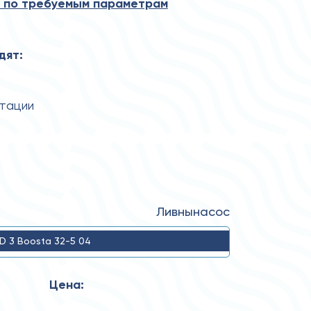
 по требуемым параметрам
дят:
атации
Ливнынасос
D 3 Boosta 32-5 04
Цена: