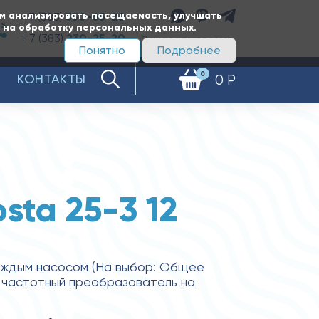
ам анализировать посещаемость, улучшать
+ 7 (383)
350-65-20
е на обработку персональных данных.
+ 7 (383)
230-25-20
Заказать звонок
Понятно
Подробнее
0
КОНТАКТЫ
0 Р
sta 25-3 12
аждым насосом (На выбор: Общее
 частотный преобразователь на