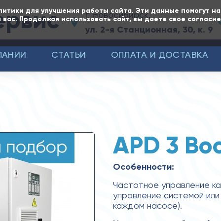
ервис
литики для улучшения работы сайта. Эти данные помогут н
г. Новосибирск,
 вас. Продолжая использовать сайт, вы даете свое согласи
ул. 2-я Станционная, 30, к. 9
ПАНИИ
СТАТЬИ
ОПЛАТА И ДОСТАВКА
APD 3 Boo
Особенности:
Частотное управление к
управление системой или
каждом насосе).