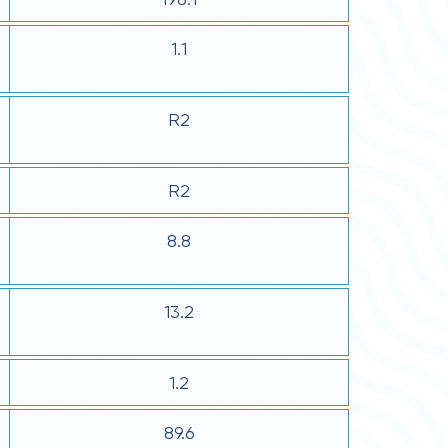
1.1
R2
R2
8.8
13.2
1.2
89.6