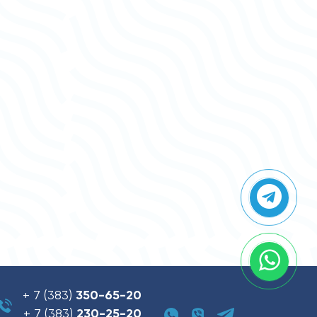
+ 7 (383)
350-65-20
+ 7 (383)
230-25-20