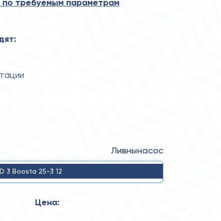
 по требуемым параметрам
дят:
атации
Ливнынасос
D 3 Boosta 25-3 12
Цена: