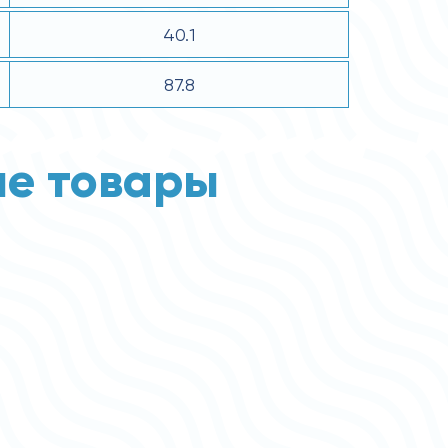
40.1
87.8
е товары