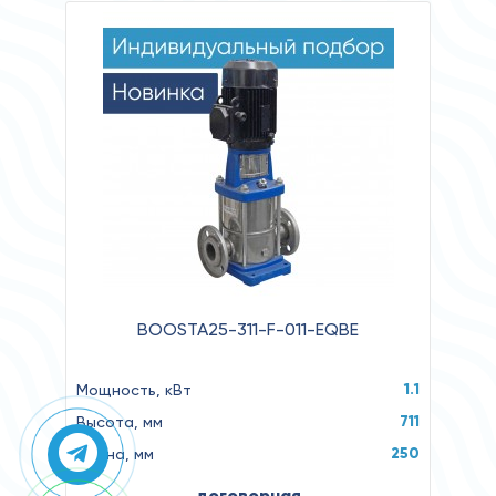
BOOSTA25-311-F-011-EQBE
1.1
Мощность, кВт
711
Высота, мм
250
Длина, мм
договорная