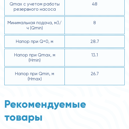
Qmax с учетом работы
48
резервного насоса
Минимальная подача, м3/
8
ч (Qmin)
Напор при Q=0, м
28.7
Напор при Qmax, м
13.1
(Hmin)
Напор при Qmin, м
26.7
(Hmax)
Рекомендуемые
товары