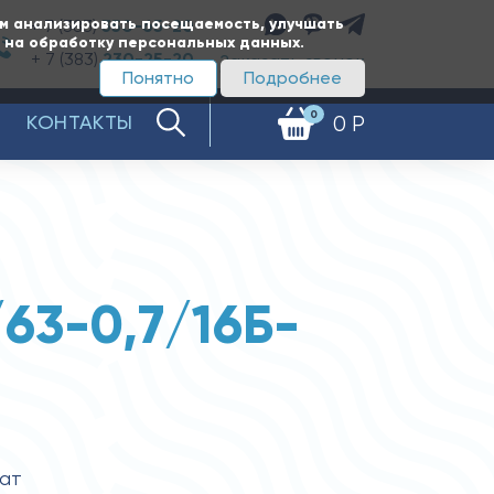
ам анализировать посещаемость, улучшать
+ 7 (383)
350-65-20
е на обработку персональных данных.
+ 7 (383)
230-25-20
Заказать звонок
Понятно
Подробнее
0
КОНТАКТЫ
0 Р
/63-0,7/16Б-
1
гат