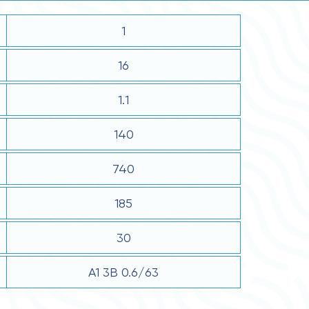
1
16
1.1
140
740
185
30
А1 3В 0.6/63