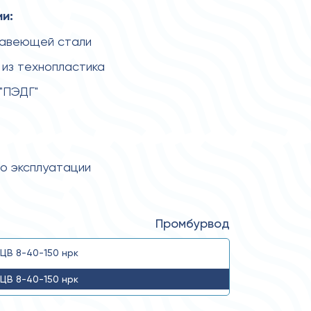
и:
жавеющей стали
из технопластика
 "ПЭДГ"
по эксплуатации
Промбурвод
ЦВ 8-40-150 нрк
ЦВ 8-40-150 нрк