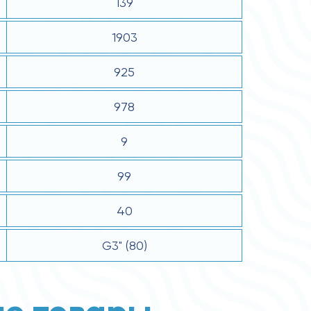
139
1903
925
978
9
99
40
G3" (80)