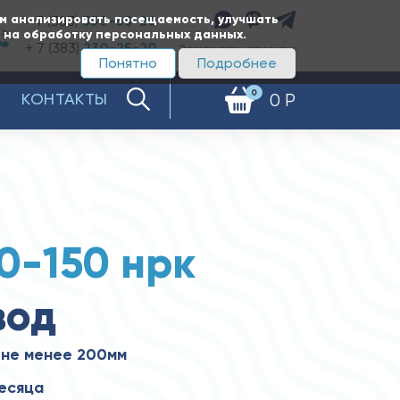
ам анализировать посещаемость, улучшать
+ 7 (383)
350-65-20
е на обработку персональных данных.
+ 7 (383)
230-25-20
Заказать звонок
Понятно
Подробнее
0
КОНТАКТЫ
0 Р
0-150 нрк
вод
 не менее 200мм
месяца